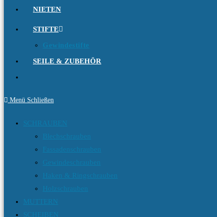
NIETEN
STIFTE
Gewindestifte
SEILE & ZUBEHÖR
Menü
Schließen
SCHRAUBEN
Blechschrauben
Fassadenschrauben
Gewindeschrauben
Haken & Ringschrauben
Holzschrauben
MUTTERN
SCHEIBEN