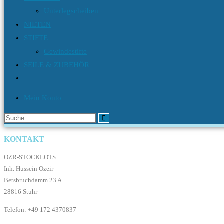
Unterlegscheiben
NIETEN
STIFTE
Gewindestifte
SEILE & ZUBEHÖR
Mein Konto
Diese
Website
KONTAKT
durchsuchen
OZR-STOCKLOTS
Inh. Hussein Ozeir
Betsbruchdamm 23 A
28816 Stuhr
Telefon: +49 172 4370837