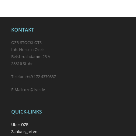
KONTAKT
OZR-STOCKLOTS
Inh. Hussein Ozeir
Betsbruchdamm 23 A
28816 Stuhr
Telefon: +49 172 4370837
E-Mail: ozr@live.de
QUICK-LINKS
Über OZR
Zahlunsgarten