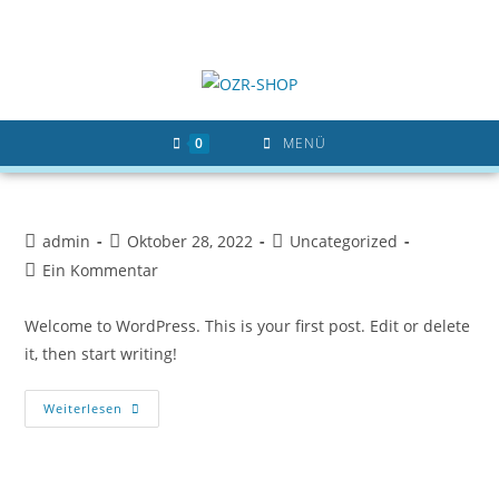
Zum
Inhalt
springen
0
MENÜ
Beitrags-
Beitrag
Beitrags-
admin
Oktober 28, 2022
Uncategorized
Autor:
veröffentlicht:
Kategorie:
Beitrags-
Ein Kommentar
Kommentare:
Welcome to WordPress. This is your first post. Edit or delete
it, then start writing!
Hello
Weiterlesen
World!