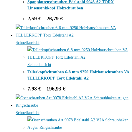
Spanplattenschrauben Edelstahl 9046 A2 TORX
Linsensenkkopf Holzschrauben
Price
2,59
€
–
26,79
€
range:
2,59 €
through
26,79 €
Schnellansicht
Schnellansicht
Tellerkopfschrauben 6-8 mm 9250 Holzbauschrauben VA
TELLERKOPF Torx Edelstahl A2
Price
7,98
€
–
196,93
€
range:
7,98 €
through
196,93 €
Schnellansicht