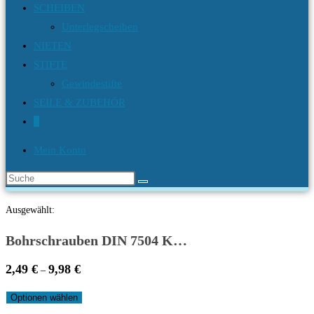
SCHEIBEN
Unterlegscheiben
NIETEN
STIFTE
Gewindestifte
SEILE & ZUBEHÖR
0
Mein Konto
Diese
Website
Ausgewählt:
durchsuchen
Bohrschrauben DIN 7504 K…
2,49
€
9,98
€
Price
–
range:
Optionen wählen
2,49 €