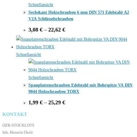
Schnellansicht
Sechskant Holzschrauben 6 mm DIN 571 Edelstahl A2
V2A Schlüsselschrauben
Price
3,08
€
–
22,62
€
range:
3,08 €
through
22,62 €
Schnellansicht
Schnellansicht
Spanplattenschrauben Edelstahl mit Bohrspitze VA DIN
9044 Holzschrauben TORX
Price
1,99
€
–
25,29
€
range:
1,99 €
KONTAKT
through
25,29 €
OZR-STOCKLOTS
Inh. Hussein Ozeir