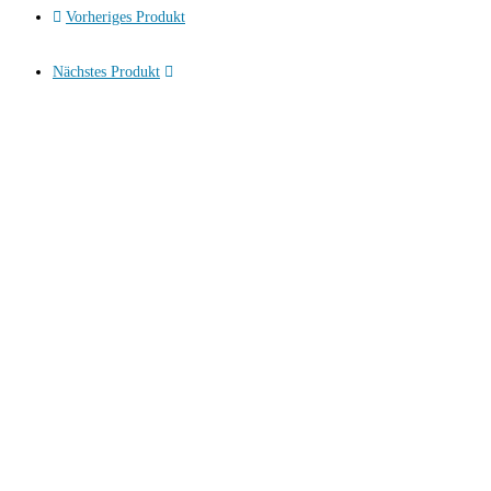
through
Vorheriges Produkt
9,98 €
Nächstes Produkt