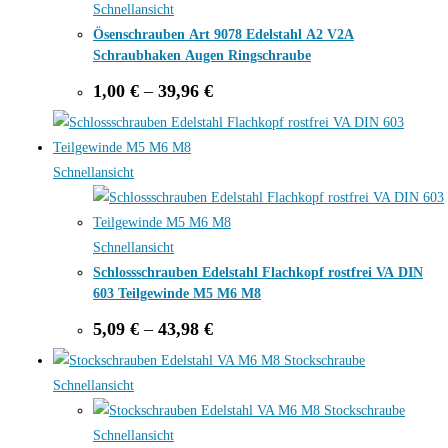
Schnellansicht
Ösenschrauben Art 9078 Edelstahl A2 V2A
Schraubhaken Augen Ringschraube
Price
1,00
€
–
39,96
€
range:
1,00 €
through
39,96 €
Schnellansicht
Schnellansicht
Schlossschrauben Edelstahl Flachkopf rostfrei VA DIN
603 Teilgewinde M5 M6 M8
Price
5,09
€
–
43,98
€
range:
5,09 €
through
Schnellansicht
43,98 €
Schnellansicht