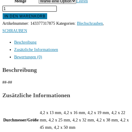
Menge
through
Leeren
Bohrschrauben
9,98 €
DIN
IN DEN WARENKORB
7504
Artikelnummer:
143377317875
Kategorien:
Blechschrauben
,
K
SCHRAUBEN
Edelstahl
Beschreibung
VA
Zusätzliche Informationen
Sechskant
Bewertungen (0)
Blechschraube
4,2
Beschreibung
mm
Menge
##-##
Zusätzliche Informationen
4,2 x 13 mm, 4,2 x 16 mm, 4,2 x 19 mm, 4,2 x 22
Durchmesser/Größe
mm, 4,2 x 25 mm, 4,2 x 32 mm, 4,2 x 38 mm, 4,2 x
45 mm, 4,2 x 50 mm