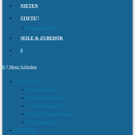
NIETEN
STIFTE
Gewindestifte
SEILE & ZUBEHÖR
0
0
Menü
Schließen
SCHRAUBEN
Blechschrauben
Fassadenschrauben
Gewindeschrauben
Haken & Ringschrauben
Holzschrauben
MUTTERN