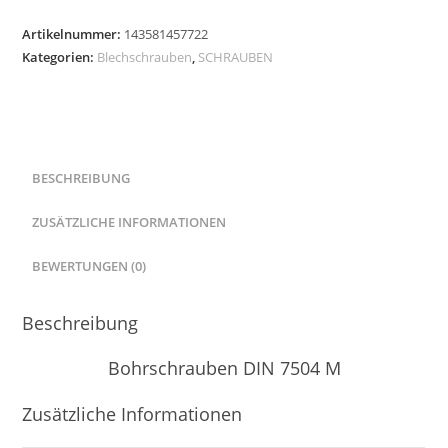
Linsenkopf
Artikelnummer:
143581457722
TORX
Kategorien:
Blechschrauben
,
SCHRAUBEN
Selbstschneidend
Blechschrauben
Menge
BESCHREIBUNG
ZUSÄTZLICHE INFORMATIONEN
BEWERTUNGEN (0)
Beschreibung
Bohrschrauben DIN 7504 M
Zusätzliche Informationen