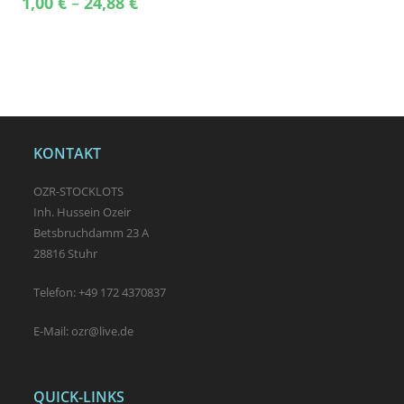
1,00
€
–
24,88
€
range:
1,00 €
through
24,88 €
KONTAKT
OZR-STOCKLOTS
Inh. Hussein Ozeir
Betsbruchdamm 23 A
28816 Stuhr
Telefon: +49 172 4370837
E-Mail: ozr@live.de
QUICK-LINKS