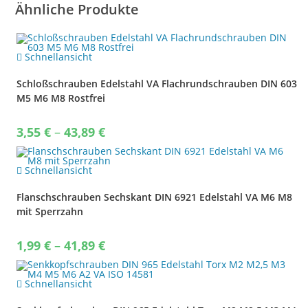
Ähnliche Produkte
Schnellansicht
Schloßschrauben Edelstahl VA Flachrundschrauben DIN 603
M5 M6 M8 Rostfrei
Price
3,55
€
–
43,89
€
range:
3,55 €
through
43,89 €
Schnellansicht
Flanschschrauben Sechskant DIN 6921 Edelstahl VA M6 M8
mit Sperrzahn
Price
1,99
€
–
41,89
€
range:
1,99 €
through
41,89 €
Schnellansicht