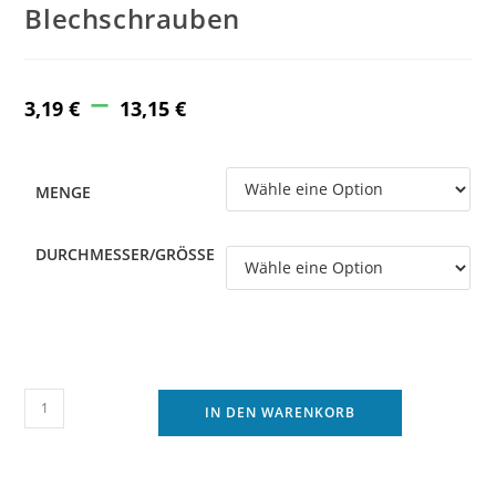
Blechschrauben
–
Price
range:
3,19
€
13,15
€
3,19 €
through
13,15 €
MENGE
DURCHMESSER/GRÖSSE
Bohrschrauben
IN DEN WARENKORB
verzinkt
7504
M