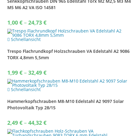
Senkkopfschrauben DIN 965 Edelstahl Torx M2 M2,5 M3 M4
M5 M6 A2 VA ISO 14581
Price
1,00
€
–
24,73
€
range:
1,00 €
through
24,73 €
Schnellansicht
Trespo Flachrundkopf Holzschrauben VA Edelstahl A2 9086
TORX 4,8mm 5,5mm
Price
1,99
€
–
32,49
€
range:
1,99 €
through
32,49 €
Schnellansicht
Hammerkopfschrauben M8-M10 Edelstahl A2 9097 Solar
Photovoltaik Typ 28/15
Price
2,49
€
–
44,32
€
range:
2,49 €
through