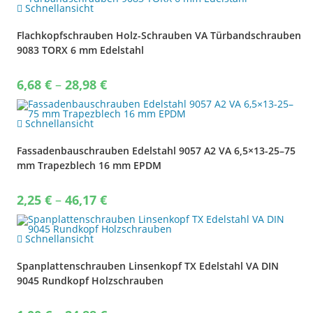
44,32 €
Schnellansicht
Flachkopfschrauben Holz-Schrauben VA Türbandschrauben
9083 TORX 6 mm Edelstahl
Price
6,68
€
–
28,98
€
range:
6,68 €
through
28,98 €
Schnellansicht
Fassadenbauschrauben Edelstahl 9057 A2 VA 6,5×13-25–75
mm Trapezblech 16 mm EPDM
Price
2,25
€
–
46,17
€
range:
2,25 €
through
46,17 €
Schnellansicht
Spanplattenschrauben Linsenkopf TX Edelstahl VA DIN
9045 Rundkopf Holzschrauben
Price