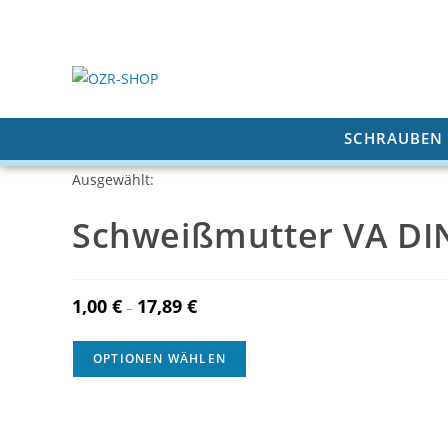
Zum
Inhalt
springen
SCHRAUBEN
Ausgewählt:
Schweißmutter VA DI
1,00
€
17,89
€
Price
–
range:
1,00 €
OPTIONEN WÄHLEN
through
17,89 €