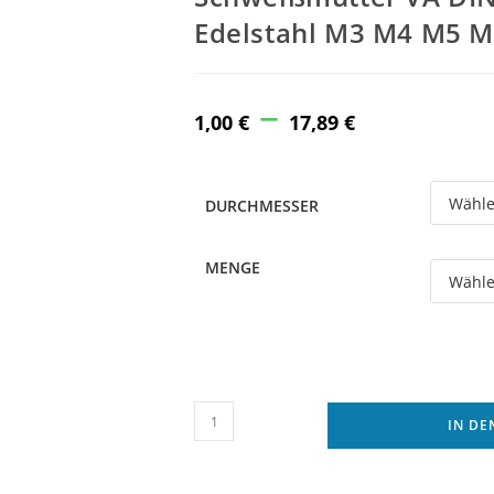
Edelstahl M3 M4 M5 
–
Price
range:
1,00
€
17,89
€
1,00 €
through
17,89 €
DURCHMESSER
MENGE
Schweißmutter
IN D
VA
DIN