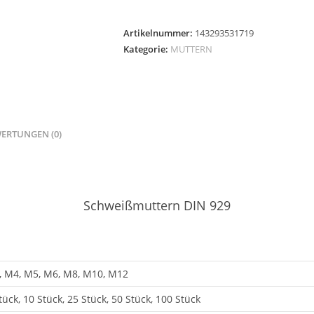
929
Sechskantmutter
Artikelnummer:
143293531719
Edelstahl
Kategorie:
MUTTERN
M3
M4
M5
M6
M8
ERTUNGEN (0)
M10
M12
Menge
Schweißmuttern DIN 929
 M4, M5, M6, M8, M10, M12
tück, 10 Stück, 25 Stück, 50 Stück, 100 Stück