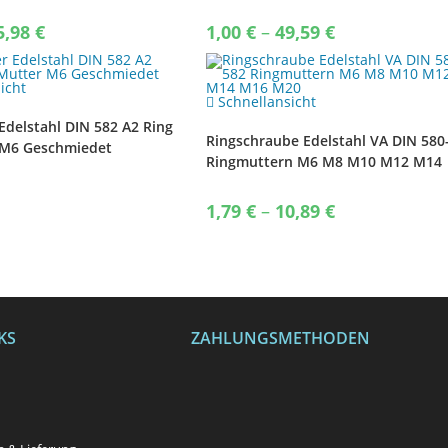
n M5
Sechskantmutter
Price
Price
5,98
€
1,00
€
–
49,59
€
range:
range:
1,39 €
1,00 €
through
through
15,98 €
49,59 €
icht
Schnellansicht
Edelstahl DIN 582 A2 Ring
Ringschraube Edelstahl VA DIN 580
 M6 Geschmiedet
Ringmuttern M6 M8 M10 M12 M14
M16 M20
Price
1,79
€
–
10,89
€
range:
1,79 €
through
10,89 €
KS
ZAHLUNGSMETHODEN
n