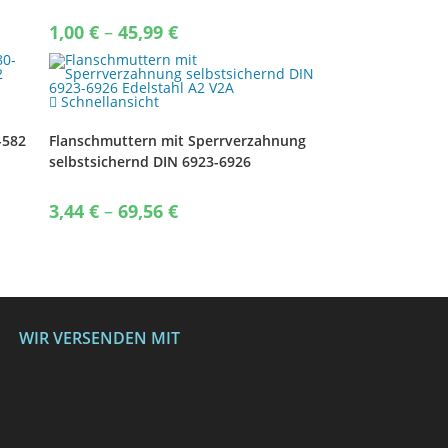
Vierkantmutter
Price
1,00
€
–
45,99
€
range:
1,00 €
through
45,99 €
Schnellansicht
-582
Flanschmuttern mit Sperrverzahnung
selbstsichernd DIN 6923-6926
Edelstahl A2 V2A
Price
3,44
€
–
69,56
€
range:
3,44 €
through
69,56 €
WIR VERSENDEN MIT