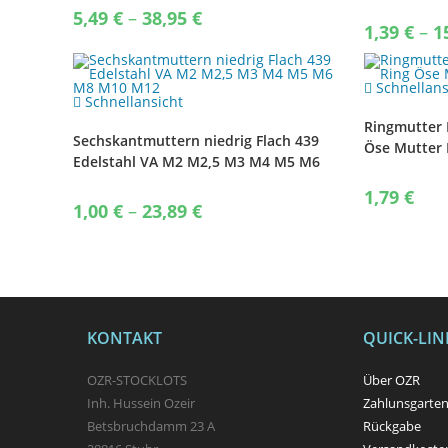
Langmutter
Price
5,49
€
–
38,95
€
range:
1,39
€
–
1
5,49 €
through
38,95 €
Schnellans
Schnellansicht
Ringmutter 
Sechskantmuttern niedrig Flach 439
Öse Mutter
Edelstahl VA M2 M2,5 M3 M4 M5 M6
M8 M10 M12
1,79
€
Price
1,00
€
–
23,89
€
range:
1,00 €
through
23,89 €
KONTAKT
QUICK-LIN
OZR-STOCKLOTS
Über OZR
Inh. Hussein Ozeir
Zahlunsgarte
Betsbruchdamm 23 A
Rückgabe