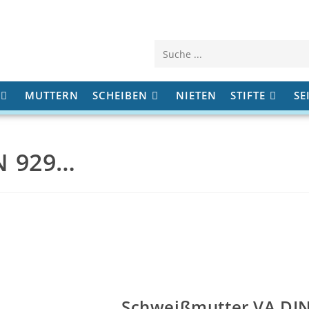
Diese
Website
MUTTERN
SCHEIBEN
NIETEN
STIFTE
SE
durchsuchen
N 929…
Schweißmutter VA DIN