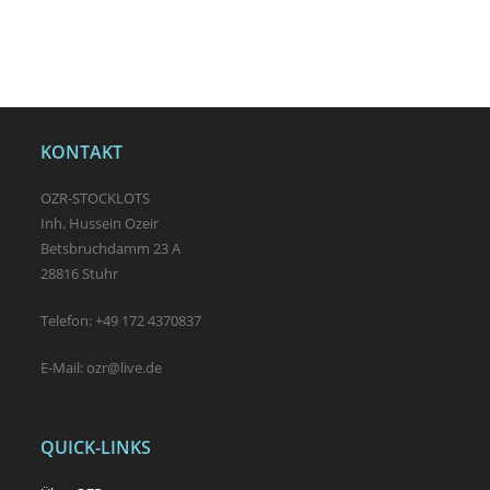
through
26,79 €
KONTAKT
OZR-STOCKLOTS
Inh. Hussein Ozeir
Betsbruchdamm 23 A
28816 Stuhr
Telefon: +49 172 4370837
E-Mail: ozr@live.de
QUICK-LINKS