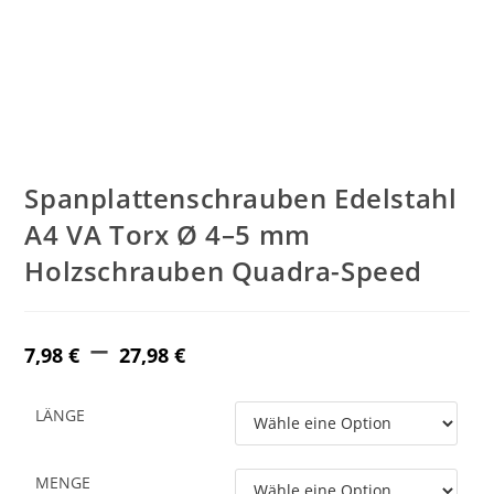
Spanplattenschrauben Edelstahl
A4 VA Torx Ø 4–5 mm
Holzschrauben Quadra-Speed
–
Price
range:
7,98
€
27,98
€
7,98 €
through
27,98 €
LÄNGE
MENGE