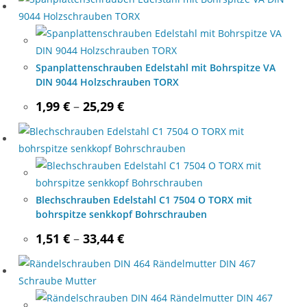
16,49 €
Spanplattenschrauben Edelstahl mit Bohrspitze VA
DIN 9044 Holzschrauben TORX
Price
1,99
€
–
25,29
€
range:
1,99 €
through
25,29 €
Blechschrauben Edelstahl C1 7504 O TORX mit
bohrspitze senkkopf Bohrschrauben
Price
1,51
€
–
33,44
€
range:
1,51 €
through
33,44 €