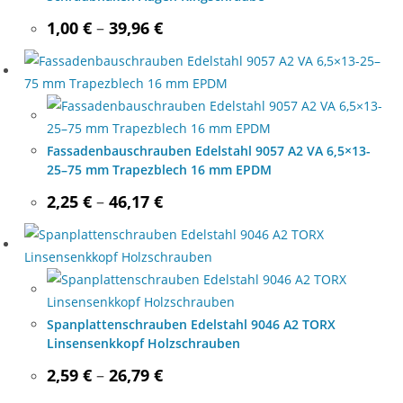
Price
1,00
€
–
39,96
€
range:
1,00 €
through
39,96 €
Fassadenbauschrauben Edelstahl 9057 A2 VA 6,5×13-
25–75 mm Trapezblech 16 mm EPDM
Price
2,25
€
–
46,17
€
range:
2,25 €
through
46,17 €
Spanplattenschrauben Edelstahl 9046 A2 TORX
Linsensenkkopf Holzschrauben
Price
2,59
€
–
26,79
€
range:
2,59 €