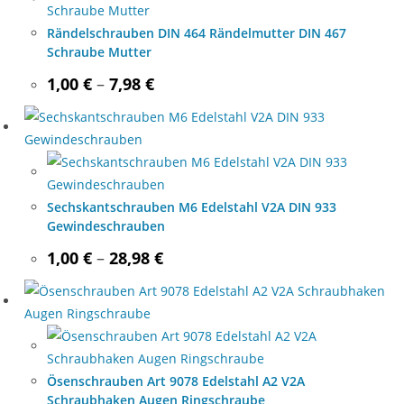
Rändelschrauben DIN 464 Rändelmutter DIN 467
Schraube Mutter
Price
1,00
€
–
7,98
€
range:
1,00 €
through
7,98 €
Sechskantschrauben M6 Edelstahl V2A DIN 933
Gewindeschrauben
Price
1,00
€
–
28,98
€
range:
1,00 €
through
28,98 €
Ösenschrauben Art 9078 Edelstahl A2 V2A
Schraubhaken Augen Ringschraube