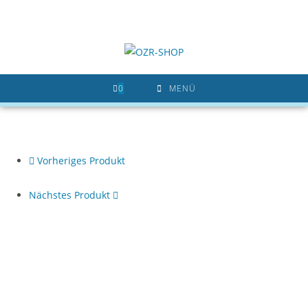
Zum
Inhalt
springen
0
MENÜ
Vorheriges Produkt
Nächstes Produkt