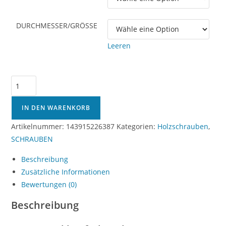
DURCHMESSER/GRÖSSE
Leeren
Spanplattenschrauben
Edelstahl
A4
IN DEN WARENKORB
VA
Artikelnummer:
143915226387
Kategorien:
Holzschrauben
,
Torx
SCHRAUBEN
Ø
4–
Beschreibung
5
Zusätzliche Informationen
mm
Bewertungen (0)
Holzschrauben
Beschreibung
Quadra-
Speed