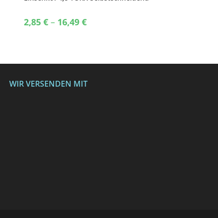
Blechschrauben
Price
2,85
€
–
16,49
€
range:
2,85 €
through
16,49 €
WIR VERSENDEN MIT