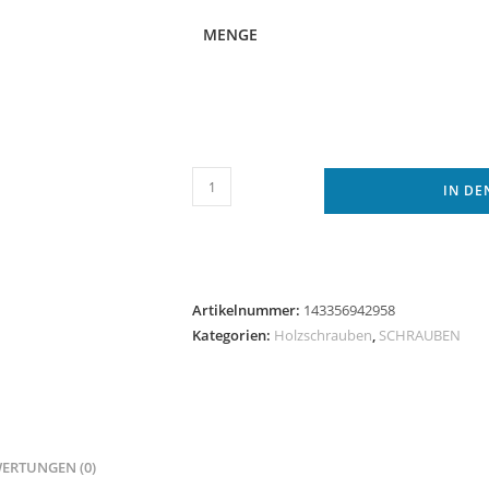
MENGE
Spanplattenschrauben
IN D
Linsenkopf
TX
Edelstahl
VA
Artikelnummer:
143356942958
DIN
Kategorien:
Holzschrauben
,
SCHRAUBEN
9045
Rundkopf
Holzschrauben
Menge
ERTUNGEN (0)