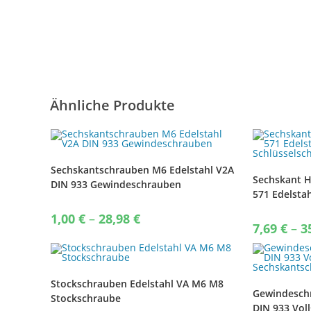
Ähnliche Produkte
Sechskantschrauben M6 Edelstahl V2A
Sechskant 
DIN 933 Gewindeschrauben
571 Edelsta
Schlüsselsc
Price
1,00
€
–
28,98
€
range:
7,69
€
–
3
1,00 €
through
28,98 €
Stockschrauben Edelstahl VA M6 M8
Gewindesch
Stockschraube
DIN 933 Vol