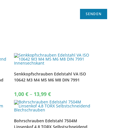
Senkkopfschrauben Edelstahl VA ISO
nd
10642 M3 M4 M5 M6 M8 DIN 7991
Innensechskant
Price
1,00
€
–
13,99
€
range:
1,00 €
through
13,99 €
Bohrschrauben Edelstahl 7504M
m
Linsenkof 4,8 TORX Selbstschneidend