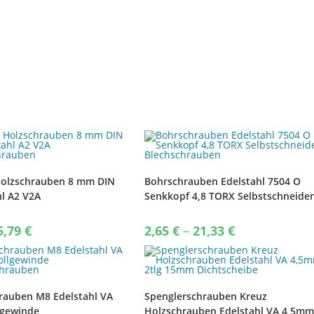
Holzschrauben 8 mm DIN
Bohrschrauben Edelstahl 7504 O
hl A2 V2A
Senkkopf 4,8 TORX Selbstschneide
hrauben
Blechschrauben
Price
Price
5,79
€
2,65
€
–
21,33
€
range:
range:
7,69 €
2,65 €
through
through
35,79 €
21,33 €
rauben M8 Edelstahl VA
Spenglerschrauben Kreuz
lgewinde
Holzschrauben Edelstahl VA 4,5m