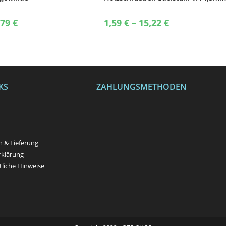
chrauben
2tlg 15mm Dichtscheibe
Price
Price
,79
€
1,59
€
–
15,22
€
range:
range:
3,81 €
1,59 €
through
through
8,79 €
15,22 €
KS
ZAHLUNGSMETHODEN
n
 & Lieferung
rklärung
liche Hinweise