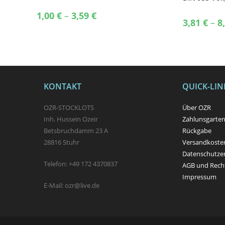
Sechskants
Price
1,00
€
–
3,59
€
range:
3,81
€
–
8
1,00 €
through
3,59 €
KONTAKT
QUICK-LIN
OZR-STOCKLOTS
Über OZR
Inh. Hussein Ozeir
Zahlunsgarte
Betsbruchdamm 23 A
Rückgabe
28816 Stuhr
Versandkosten
Datenschutze
Telefon: +49 172 4370837
AGB und Recht
Impressum
E-Mail: ozr@live.de