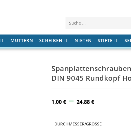
Diese
Website
MUTTERN
SCHEIBEN
NIETEN
STIFTE
SE
durchsuchen
Spanplattenschrauben
DIN 9045 Rundkopf H
–
Price
range:
1,00
€
24,88
€
1,00 €
through
24,88 €
DURCHMESSER/GRÖSSE