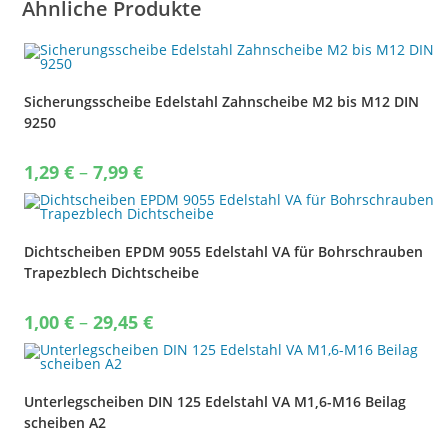
Ähnliche Produkte
Sicherungsscheibe Edelstahl Zahnscheibe M2 bis M12 DIN
9250
Price
1,29
€
–
7,99
€
range:
1,29 €
through
7,99 €
Dichtscheiben EPDM 9055 Edelstahl VA für Bohrschrauben
Trapezblech Dichtscheibe
Price
1,00
€
–
29,45
€
range:
1,00 €
through
29,45 €
Unterlegscheiben DIN 125 Edelstahl VA M1,6-M16 Beilag
scheiben A2