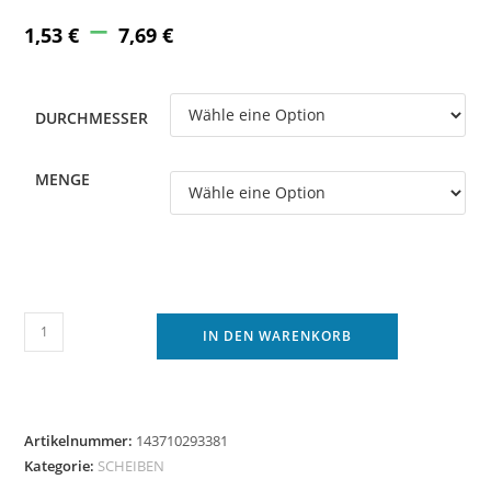
–
Price
range:
1,53
€
7,69
€
1,53 €
through
7,69 €
DURCHMESSER
MENGE
Unterlegscheiben
IN DEN WARENKORB
VA
1,6-
16
mm
Artikelnummer:
143710293381
Edelstahl
Kategorie:
SCHEIBEN
ISO