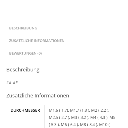
7089
HV
200
Menge
BESCHREIBUNG
ZUSÄTZLICHE INFORMATIONEN
BEWERTUNGEN (0)
Beschreibung
##-##
Zusätzliche Informationen
DURCHMESSER
M1,6 ( 1,7), M1,7 (1,8 ), M2 ( 2,2 ),
M2,5 ( 2,7 ), M3 ( 3,2 ), M4 ( 4,3 ), M5
( 5,3 ), M6 ( 6,4 ), M8 ( 8,4 ), M10 (