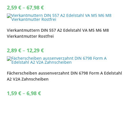
Price
2,59
€
–
67,98
€
range:
2,59 €
through
67,98 €
Vierkantmuttern DIN 557 A2 Edelstahl VA M5 M6 M8
Vierkantmutter Rostfrei
Price
2,89
€
–
12,29
€
range:
2,89 €
through
12,29 €
Fächerscheiben aussenverzahnt DIN 6798 Form A Edelstahl
A2 V2A Zahnscheiben
Price
1,59
€
–
6,98
€
range:
1,59 €
through
6,98 €