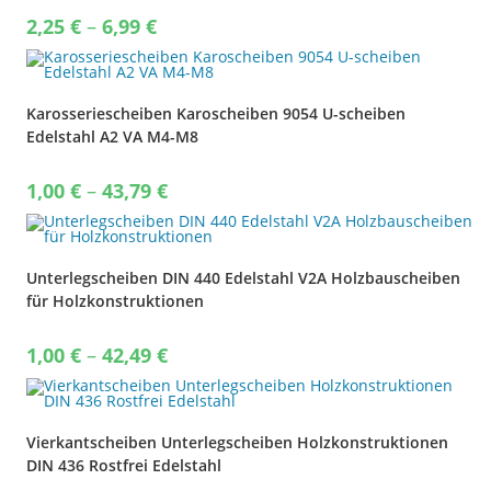
Price
2,25
€
–
6,99
€
range:
2,25 €
through
6,99 €
Karosseriescheiben Karoscheiben 9054 U-scheiben
Edelstahl A2 VA M4-M8
Price
1,00
€
–
43,79
€
range:
1,00 €
through
43,79 €
Unterlegscheiben DIN 440 Edelstahl V2A Holzbauscheiben
für Holzkonstruktionen
Price
1,00
€
–
42,49
€
range:
1,00 €
through
42,49 €
Vierkantscheiben Unterlegscheiben Holzkonstruktionen
DIN 436 Rostfrei Edelstahl