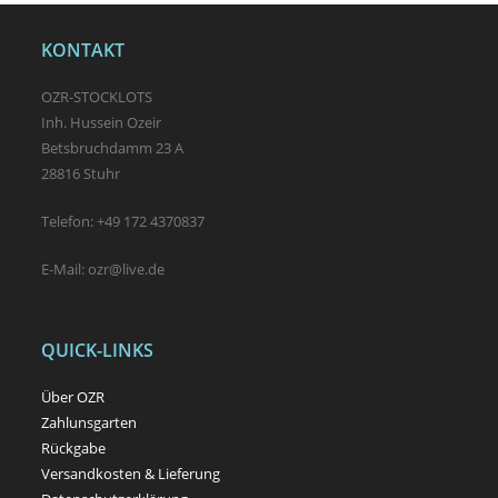
KONTAKT
OZR-STOCKLOTS
Inh. Hussein Ozeir
Betsbruchdamm 23 A
28816 Stuhr
Telefon: +49 172 4370837
E-Mail: ozr@live.de
QUICK-LINKS
Über OZR
Zahlunsgarten
Rückgabe
Versandkosten & Lieferung