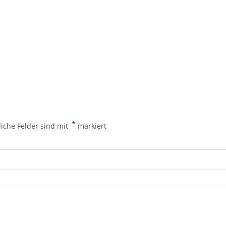
28
15
Menge
*
liche Felder sind mit
markiert