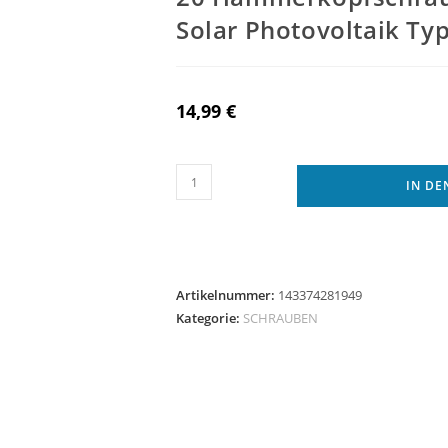
Solar Photovoltaik Typ
14,99
€
20
IN D
Hammerkopfschrauben
Edelstahl
A2
10
Artikelnummer:
143374281949
x
Kategorie:
SCHRAUBEN
70
mm
Solar
Photovoltaik
Typ