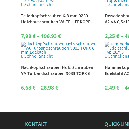
Schnellansicht
Schnellans
Tellerkopfschrauben 6-8 mm 9250
Fassadenbau
Holzbauschrauben VA TELLERKOPF
A2 VA 6,5×1
Torx Edelstahl A2
mm EPDM
Price
7,98
€
–
196,93
€
2,25
€
–
4
range:
7,98 €
through
196,93 €
Schnellansicht
Schnellans
Flachkopfschrauben Holz-Schrauben
Hammerkop
VA Türbandschrauben 9083 TORX 6
Edelstahl A2
mm Edelstahl
Typ 28/15
Price
6,68
€
–
28,98
€
2,49
€
–
4
range:
6,68 €
through
28,98 €
KONTAKT
QUICK-LIN