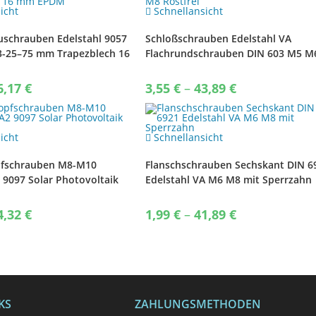
icht
Schnellansicht
schrauben Edelstahl 9057
Schloßschrauben Edelstahl VA
3-25–75 mm Trapezblech 16
Flachrundschrauben DIN 603 M5 M
M8 Rostfrei
Price
Price
6,17
€
3,55
€
–
43,89
€
range:
range:
2,25 €
3,55 €
through
through
46,17 €
43,89 €
icht
Schnellansicht
fschrauben M8-M10
Flanschschrauben Sechskant DIN 6
 9097 Solar Photovoltaik
Edelstahl VA M6 M8 mit Sperrzahn
Price
Price
4,32
€
1,99
€
–
41,89
€
range:
range:
2,49 €
1,99 €
through
through
44,32 €
41,89 €
KS
ZAHLUNGSMETHODEN