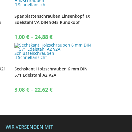
Schnellansicht
Spanplattenschrauben Linsenkopf TX
6
Edelstahl VA DIN 9045 Rundkopf
Holzschrauben
Price
1,00
€
–
24,88
€
range:
1,00 €
through
24,88 €
Schnellansicht
921
Sechskant Holzschrauben 6 mm DIN
571 Edelstahl A2 V2A
Schlüsselschrauben
Price
3,08
€
–
22,62
€
range:
3,08 €
through
22,62 €
WIR VERSENDEN MIT