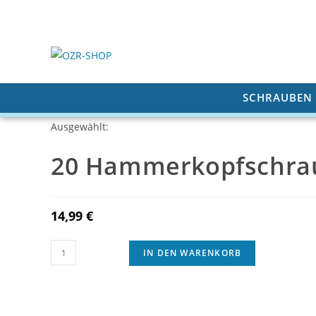
Zum
Inhalt
springen
SCHRAUBEN
Ausgewählt:
20 Hammerkopfschrau
14,99
€
20
IN DEN WARENKORB
Hammerkopfschrauben
Edelstahl
A2