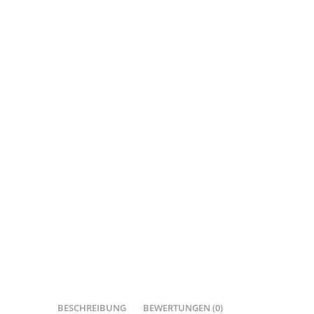
10
x
70
mm
Solar
Photovoltaik
Typ
28
15
Menge
BESCHREIBUNG
BEWERTUNGEN (0)