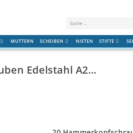
Diese
Website
MUTTERN
SCHEIBEN
NIETEN
STIFTE
SE
durchsuchen
ben Edelstahl A2…
20 Hammerkopfschrau