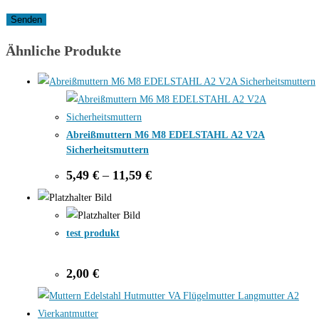
Ähnliche Produkte
Abreißmuttern M6 M8 EDELSTAHL A2 V2A
Sicherheitsmutt​ern
Price
5,49
€
–
11,59
€
range:
5,49 €
through
11,59 €
test produkt
2,00
€