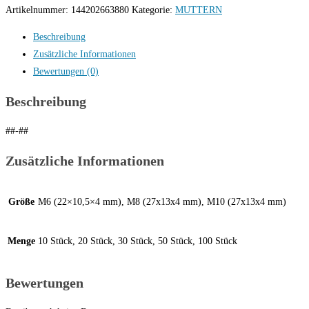
VA
Artikelnummer:
144202663880
Kategorie:
MUTTERN
Muttern
Beschreibung
für
Zusätzliche Informationen
Solar
Bewertungen (0)
PV
Photovoltaik
Beschreibung
Profil
Montage
##-##
Menge
Zusätzliche Informationen
Größe
M6 (22×10,5×4 mm), M8 (27x13x4 mm), M10 (27x13x4 mm)
Menge
10 Stück, 20 Stück, 30 Stück, 50 Stück, 100 Stück
Bewertungen