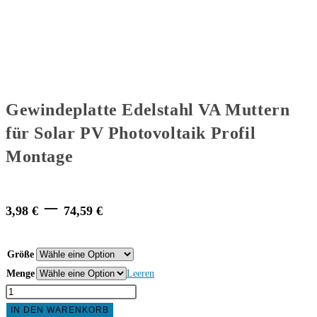
Gewindeplatte Edelstahl VA Muttern
für Solar PV Photovoltaik Profil
Montage
Price
–
3,98
€
74,59
€
range:
3,98 €
Größe
Menge
through
Leeren
Gewindeplatte
74,59 €
Edelstahl
IN DEN WARENKORB