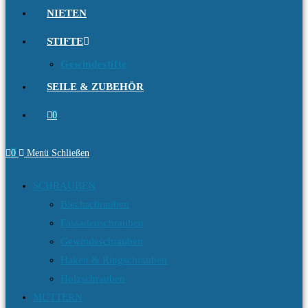
NIETEN
STIFTE
Gewindestifte
SEILE & ZUBEHÖR
0
0
Menü
Schließen
SCHRAUBEN
Blechschrauben
Fassadenschrauben
Gewindeschrauben
Haken & Ringschrauben
Holzschrauben
MUTTERN