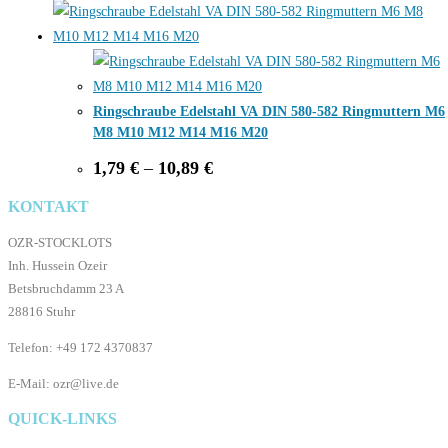
1,94 €
through
11,98 €
Ringschraube Edelstahl VA DIN 580-582 Ringmuttern M6
M8 M10 M12 M14 M16 M20
Price
1,79
€
–
10,89
€
range:
1,79 €
KONTAKT
through
10,89 €
OZR-STOCKLOTS
Inh. Hussein Ozeir
Betsbruchdamm 23 A
28816 Stuhr
Telefon: +49 172 4370837
E-Mail: ozr@live.de
QUICK-LINKS