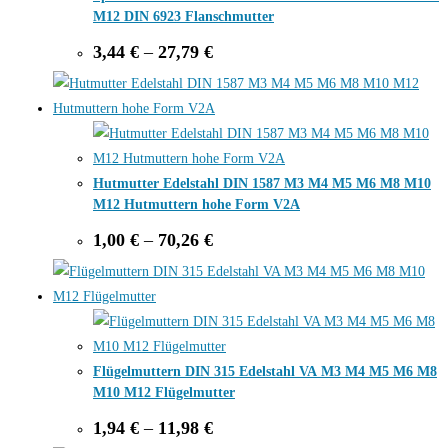
M12 DIN 6923 Flanschmutter
Price
3,44
€
–
27,79
€
range:
3,44 €
through
27,79 €
Hutmutter Edelstahl DIN 1587 M3 M4 M5 M6 M8 M10
M12 Hutmuttern hohe Form V2A
Price
1,00
€
–
70,26
€
range:
1,00 €
through
70,26 €
Flügelmuttern DIN 315 Edelstahl VA M3 M4 M5 M6 M8
M10 M12 Flügelmutter
Price
1,94
€
–
11,98
€
range: