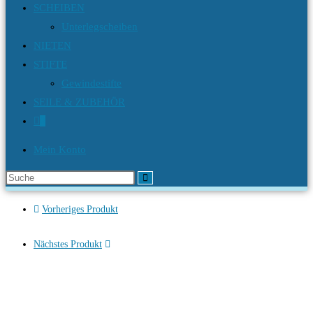
SCHEIBEN
Unterlegscheiben
NIETEN
STIFTE
Gewindestifte
SEILE & ZUBEHÖR
0
Mein Konto
Diese
Website
Vorheriges Produkt
durchsuchen
Nächstes Produkt