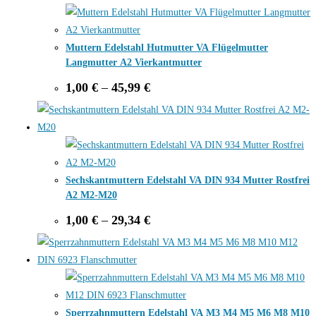
Muttern Edelstahl Hutmutter VA Flügelmutter
Langmutter A2 Vierkantmutter
Price
1,00
€
–
45,99
€
range:
1,00 €
through
45,99 €
Sechskantmuttern Edelstahl VA DIN 934 Mutter Rostfrei
A2 M2-M20
Price
1,00
€
–
29,34
€
range:
1,00 €
through
29,34 €
Sperrzahnmuttern Edelstahl VA M3 M4 M5 M6 M8 M10