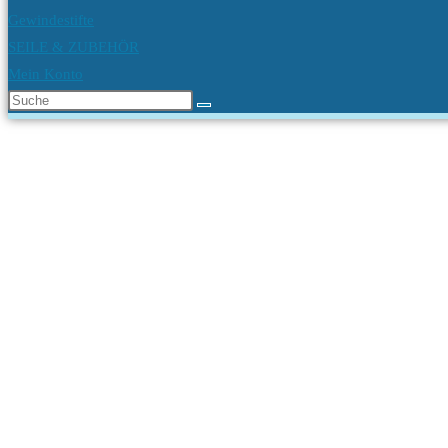
Gewindestifte
SEILE & ZUBEHÖR
Mein Konto
Diese
Website
durchsuchen