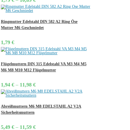
1,79
€
–
10,89
€
range:
1,79 €
through
10,89 €
Ringmutter Edelstahl DIN 582 A2 Ring Öse
Mutter M6 Geschmiedet
1,79
€
Flügelmuttern DIN 315 Edelstahl VA M3 M4 M5
M6 M8 M10 M12 Flügelmutter
Price
1,94
€
–
11,98
€
range:
1,94 €
through
11,98 €
Abreißmuttern M6 M8 EDELSTAHL A2 V2A
Sicherheitsmutt​ern
Price
5,49
€
–
11,59
€