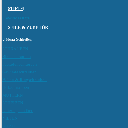
STIFTE
Gewindestifte
SEILE & ZUBEHÖR
Menü
Schließen
SCHRAUBEN
Blechschrauben
Fassadenschrauben
Gewindeschrauben
Haken & Ringschrauben
Holzschrauben
MUTTERN
SCHEIBEN
Unterlegscheiben
NIETEN
STIFTE