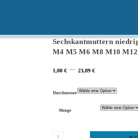
Sechskantmuttern niedri
M4 M5 M6 M8 M10 M12
Price
–
1,00
€
23,89
€
range:
1,00 €
Durchmesser
through
23,89 €
Menge
Sechskantmuttern
IN 