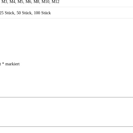
, M3, M4, M5, M6, M8, M10, M12
25 Stück, 50 Stück, 100 Stück
it
*
markiert