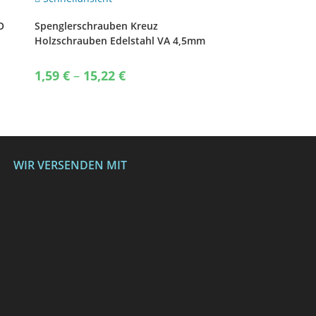
O
Spenglerschrauben Kreuz
Holzschrauben Edelstahl VA 4,5mm
2tlg 15mm Dichtscheibe
Price
1,59
€
–
15,22
€
range:
1,59 €
through
15,22 €
WIR VERSENDEN MIT