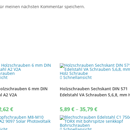
für meinen nächsten Kommentar speichern.
icht
Schnellansicht
Holzschrauben 6 mm DIN
Holzschrauben Sechskant DIN 571
hl A2 V2A
Edelstahl VA Schrauben 5,6,8, mm 
hrauben
Schraube
Price
Price
2,62
€
5,89
€
–
35,79
€
range:
range:
3,08 €
5,89 €
through
through
22,62 €
35,79 €
icht
Schnellansicht