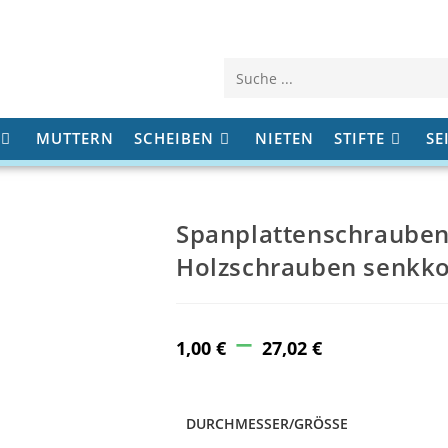
Diese
Website
MUTTERN
SCHEIBEN
NIETEN
STIFTE
SE
durchsuchen
Spanplattenschrauben 
Holzschrauben senkko
–
Price
range:
1,00
€
27,02
€
1,00 €
through
27,02 €
DURCHMESSER/GRÖSSE