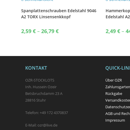
Spanplattenschrauben Edelstahl 9046
Hammerkop
A2 TORX Linsensenkkopf
Edelstahl A2
Holzschrauben
Typ 28/15
Price
2,59
€
–
26,79
€
2,49
€
–
4
range:
2,59 €
through
26,79 €
KONTAKT
QUICK-LIN
OZR-STOCKLOTS
Über OZR
Inh. Hussein Ozeir
Zahlunsgarte
Betsbruchdamm 23 A
Rückgabe
28816 Stuhr
Versandkosten
Datenschutze
Telefon: +49 172 4370837
AGB und Recht
Impressum
E-Mail: ozr@live.de