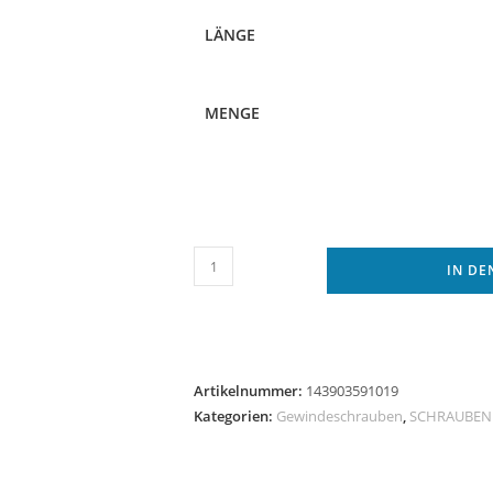
LÄNGE
MENGE
Spanplattenschrauben
IN D
Edelstahl
VA
9047
Torx
Artikelnummer:
143903591019
Holzschrauben
Kategorien:
Gewindeschrauben
,
SCHRAUBEN
senkkopf
Vollgewinde
Menge