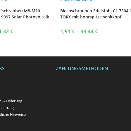
fschrauben M8-M10
Blechschrauben Edelstahl C1 7504 
 9097 Solar Photovoltaik
TORX mit bohrspitze senkkopf
Bohrschrauben
Price
Price
4,32
€
1,51
€
–
33,44
€
range:
range:
2,49 €
1,51 €
through
through
44,32 €
33,44 €
KS
ZAHLUNGSMETHODEN
n
 & Lieferung
rklärung
liche Hinweise