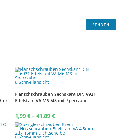
Schnellansicht
Flanschschrauben Sechskant DIN 6921
Holz
Edelstahl VA M6 M8 mit Sperrzahn
Price
1,99
€
–
41,89
€
range:
1,99 €
through
41,89 €
Schnellansicht