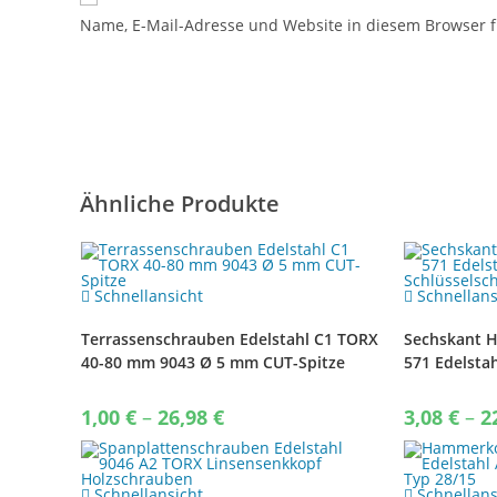
Name, E-Mail-Adresse und Website in diesem Browser 
Ähnliche Produkte
Schnellansicht
Schnellans
Terrassenschrauben Edelstahl C1 TORX
Sechskant 
40-80 mm 9043 Ø 5 mm CUT-Spitze
571 Edelsta
Schlüsselsc
Price
1,00
€
–
26,98
€
3,08
€
–
2
range:
1,00 €
through
26,98 €
Schnellansicht
Schnellans