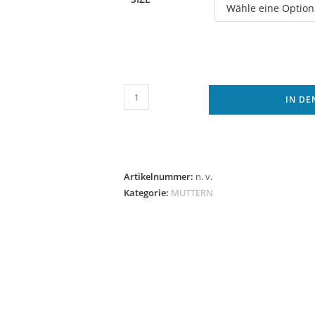
test
IN D
produkt
Menge
Artikelnummer:
n. v.
Kategorie:
MUTTERN