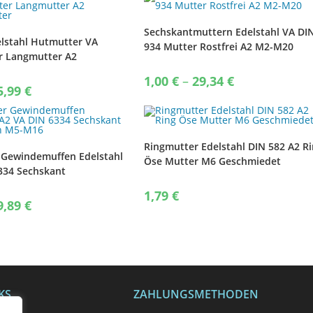
Sechskantmuttern Edelstahl VA DI
lstahl Hutmutter VA
934 Mutter Rostfrei A2 M2-M20
r Langmutter A2
ter
Price
1,00
€
–
29,34
€
Price
range:
5,99
€
range:
1,00 €
1,00 €
through
through
29,34 €
45,99 €
Ringmutter Edelstahl DIN 582 A2 R
Gewindemuffen Edelstahl
Öse Mutter M6 Geschmiedet
334 Sechskant
n M5-M16
1,79
€
Price
9,89
€
range:
1,00 €
through
19,89 €
KS
ZAHLUNGSMETHODEN