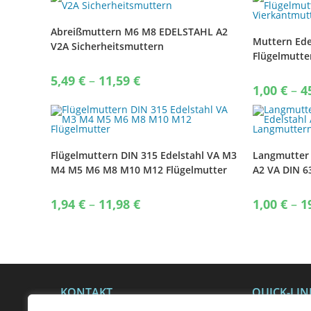
Abreißmuttern M6 M8 EDELSTAHL A2
Muttern Ede
V2A Sicherheitsmutt​ern
Flügelmutte
Vierkantmut
Price
5,49
€
–
11,59
€
range:
1,00
€
–
4
5,49 €
through
11,59 €
Flügelmuttern DIN 315 Edelstahl VA M3
Langmutter 
M4 M5 M6 M8 M10 M12 Flügelmutter
A2 VA DIN 6
Langmutter
Price
1,94
€
–
11,98
€
1,00
€
–
1
range:
1,94 €
through
11,98 €
KONTAKT
QUICK-LIN