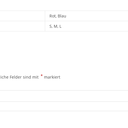
Rot, Blau
S, M, L
*
liche Felder sind mit
markiert