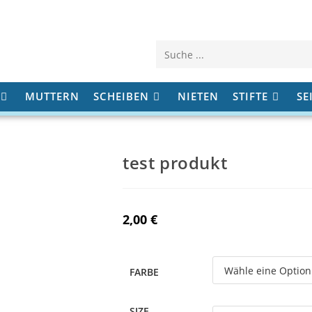
Diese
Website
MUTTERN
SCHEIBEN
NIETEN
STIFTE
SE
durchsuchen
test produkt
2,00
€
FARBE
SIZE