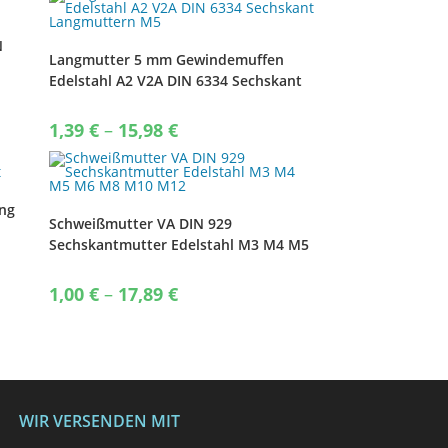
N
Langmutter 5 mm Gewindemuffen
Edelstahl A2 V2A DIN 6334 Sechskant
Langmuttern M5
Price
1,39
€
–
15,98
€
range:
1,39 €
through
15,98 €
ing
Schweißmutter VA DIN 929
Sechskantmutter Edelstahl M3 M4 M5
M6 M8 M10 M12
Price
1,00
€
–
17,89
€
range:
1,00 €
through
17,89 €
WIR VERSENDEN MIT